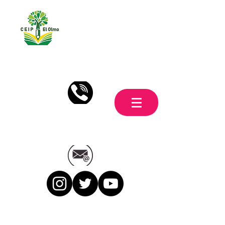
951.26.85.13
secretariaceipelolmo@gmail.com
Síguenos en Twitter, Instagram y
Youtube