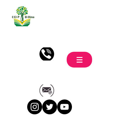
951.26.85.13
secretariaceipelolmo@gmail.com
Síguenos en Twitter, Instagram y
Youtube