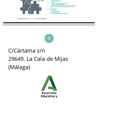
C/Cártama s/n
29649. La Cala de Mijas
(Málaga)
3º Premio Buenas Prácticas en
Enseñanza Bilingüe. Consejería de
Educación de Andalucía